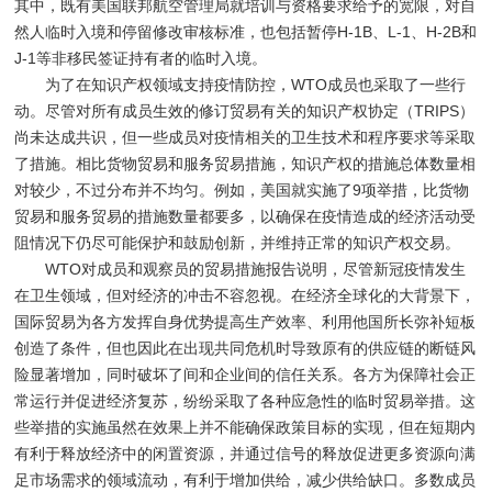
其中，既有美国联邦航空管理局就培训与资格要求给予的宽限，对自
然人临时入境和停留修改审核标准，也包括暂停H-1B、L-1、H-2B和
J-1等非移民签证持有者的临时入境。
为了在知识产权领域支持疫情防控，WTO成员也采取了一些行
动。尽管对所有成员生效的修订贸易有关的知识产权协定（TRIPS）
尚未达成共识，但一些成员对疫情相关的卫生技术和程序要求等采取
了措施。相比货物贸易和服务贸易措施，知识产权的措施总体数量相
对较少，不过分布并不均匀。例如，美国就实施了9项举措，比货物
贸易和服务贸易的措施数量都要多，以确保在疫情造成的经济活动受
阻情况下仍尽可能保护和鼓励创新，并维持正常的知识产权交易。
WTO对成员和观察员的贸易措施报告说明，尽管新冠疫情发生
在卫生领域，但对经济的冲击不容忽视。在经济全球化的大背景下，
国际贸易为各方发挥自身优势提高生产效率、利用他国所长弥补短板
创造了条件，但也因此在出现共同危机时导致原有的供应链的断链风
险显著增加，同时破坏了间和企业间的信任关系。各方为保障社会正
常运行并促进经济复苏，纷纷采取了各种应急性的临时贸易举措。这
些举措的实施虽然在效果上并不能确保政策目标的实现，但在短期内
有利于释放经济中的闲置资源，并通过信号的释放促进更多资源向满
足市场需求的领域流动，有利于增加供给，减少供给缺口。多数成员