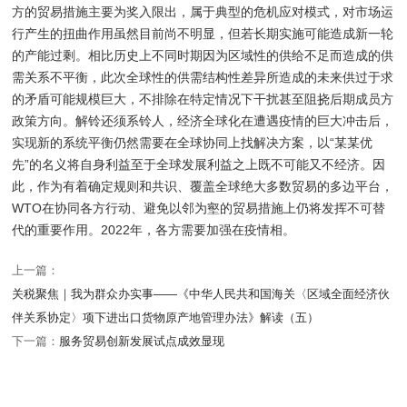
方的贸易措施主要为奖入限出，属于典型的危机应对模式，对市场运
行产生的扭曲作用虽然目前尚不明显，但若长期实施可能造成新一轮
的产能过剩。相比历史上不同时期因为区域性的供给不足而造成的供
需关系不平衡，此次全球性的供需结构性差异所造成的未来供过于求
的矛盾可能规模巨大，不排除在特定情况下干扰甚至阻挠后期成员方
政策方向。解铃还须系铃人，经济全球化在遭遇疫情的巨大冲击后，
实现新的系统平衡仍然需要在全球协同上找解决方案，以“某某优
先”的名义将自身利益至于全球发展利益之上既不可能又不经济。因
此，作为有着确定规则和共识、覆盖全球绝大多数贸易的多边平台，
WTO在协同各方行动、避免以邻为壑的贸易措施上仍将发挥不可替
代的重要作用。2022年，各方需要加强在疫情相。
上一篇：
关税聚焦｜我为群众办实事——《中华人民共和国海关〈区域全面经济伙
伴关系协定〉项下进出口货物原产地管理办法》解读（五）
下一篇：
服务贸易创新发展试点成效显现