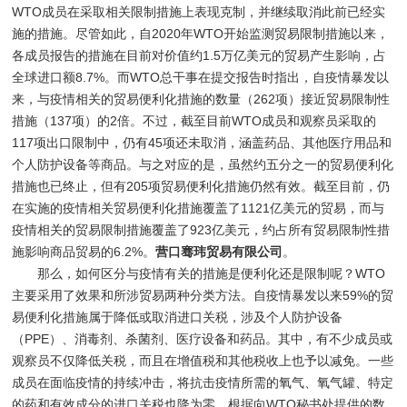
WTO成员在采取相关限制措施上表现克制，并继续取消此前已经实
施的措施。尽管如此，自2020年WTO开始监测贸易限制措施以来，
各成员报告的措施在目前对价值约1.5万亿美元的贸易产生影响，占
全球进口额8.7%。而WTO总干事在提交报告时指出，自疫情暴发以
来，与疫情相关的贸易便利化措施的数量（262项）接近贸易限制性
措施（137项）的2倍。不过，截至目前WTO成员和观察员采取的
117项出口限制中，仍有45项还未取消，涵盖药品、其他医疗用品和
个人防护设备等商品。与之对应的是，虽然约五分之一的贸易便利化
措施也已终止，但有205项贸易便利化措施仍然有效。截至目前，仍
在实施的疫情相关贸易便利化措施覆盖了1121亿美元的贸易，而与
疫情相关的贸易限制措施覆盖了923亿美元，约占所有贸易限制性措
施影响商品贸易的6.2%。
营口骞玮贸易有限公司
。
那么，如何区分与疫情有关的措施是便利化还是限制呢？WTO
主要采用了效果和所涉贸易两种分类方法。自疫情暴发以来59%的贸
易便利化措施属于降低或取消进口关税，涉及个人防护设备
（PPE）、消毒剂、杀菌剂、医疗设备和药品。其中，有不少成员或
观察员不仅降低关税，而且在增值税和其他税收上也予以减免。一些
成员在面临疫情的持续冲击，将抗击疫情所需的氧气、氧气罐、特定
的药和有效成分的进口关税也降为零。根据向WTO秘书处提供的数