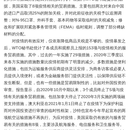
据，美国采取了8项疫情相关的贸易措施。主要包括两次对来自中国
的进口产品取消25%的附加关税，并对此前征收的关税予以追溯调
整；对N-95口罩、外科手套、基本药物等采取临时的关税减免；修
改和扩展联邦紧急事务管理局（FEMA）临时规则，调整了部分稀缺
材料的分配。
对疫情的有效应对，仅依靠降低商品关税是不够的。疫情暴发之
后，WTO秘书处统计了各成员和观察员上报的153项与疫情相关的服
务贸易措施。其中，过去的一年实施了29项措施，2020年三季度以
来各方实施的措施数量比疫情初期有了明显的减少。多数措施是便利
化措施，包括为运输服务供应商提供灵活安排，为商务访客或必要人
员提供入境便利，或者为金融服务部门提供灵活性，以保障供应链不
发生断裂。但是，也有一些措施是贸易限制性的，比如对外国投资的
审查。报告显示，自2020年10月中期以来，3个成员终止了5项与疫
情有关的服务贸易措施。包括加拿大停止了2020年3月实施的两项融
资支持措施，澳大利亚在2021年1月1日终止了在疫情下为保护利益
而对外国投资进行审查的临时性框架，沙特也宣布今年早起宣布的两
项航空运输措施不再执行。为应对疫情，美国采取仍有效的与服务贸
易有关的措施有8项，主要涉及航海服务、电信服务和卫生服务等。