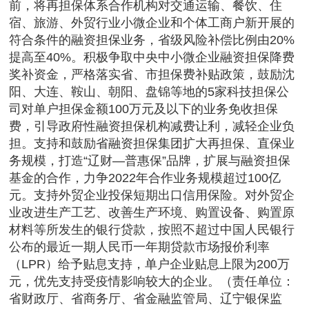
前，将再担保体系合作机构对交通运输、餐饮、住
宿、旅游、外贸行业小微企业和个体工商户新开展的
符合条件的融资担保业务，省级风险补偿比例由20%
提高至40%。积极争取中央中小微企业融资担保降费
奖补资金，严格落实省、市担保费补贴政策，鼓励沈
阳、大连、鞍山、朝阳、盘锦等地的5家科技担保公
司对单户担保金额100万元及以下的业务免收担保
费，引导政府性融资担保机构减费让利，减轻企业负
担。支持和鼓励省融资担保集团扩大再担保、直保业
务规模，打造“辽财—普惠保”品牌，扩展与融资担保
基金的合作，力争2022年合作业务规模超过100亿
元。支持外贸企业投保短期出口信用保险。对外贸企
业改进生产工艺、改善生产环境、购置设备、购置原
材料等所发生的银行贷款，按照不超过中国人民银行
公布的最近一期人民币一年期贷款市场报价利率
（LPR）给予贴息支持，单户企业贴息上限为200万
元，优先支持受疫情影响较大的企业。（责任单位：
省财政厅、省商务厅、省金融监管局、辽宁银保监