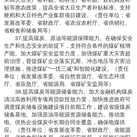
米和大豆生产者补贴、稻谷生产者补贴、农机购置补
贴等惠农政策，提高全省大豆生产者补贴标准。支持
粳稻和大豆特色产业集群项目建设。（责任单位：省
发展改革委、省财政厅、省农业农村厅、省供销社、
省粮食和储备局等）
37.提高煤炭、原油等能源保障能力。在确保安全
生产和生态安全的前提下，支持符合条件的煤矿核增
产能。加大煤矿安全监管力度，加强煤矿重大灾害超
前治理，督促煤矿企业落实瓦斯、冲击地压等灾害治
理措施，推进煤矿“一优三减”和智能化建设。（责任
单位：省发展改革委、省自然资源厅、省生态环境
厅、省应急厅、省能源局、省煤矿安监局等）
38.提高煤炭等能源储备能力。加大金融机构煤炭
清洁高效利用专项再贷款投放力度，加快推进政府可
调度煤炭储备设施建设项目前期工作，建设省级煤炭
储备基地。加强原油等能源资源储备能力。推动发
电、供热企业煤炭中长期合同全覆盖，确保电煤供
应。（责任单位：省发展改革委、省财政厅、省能源