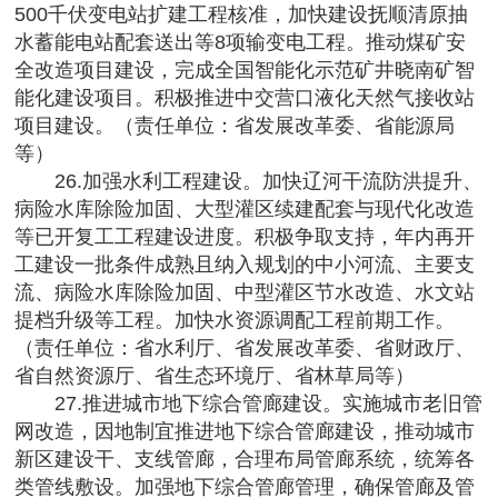
500千伏变电站扩建工程核准，加快建设抚顺清原抽
水蓄能电站配套送出等8项输变电工程。推动煤矿安
全改造项目建设，完成全国智能化示范矿井晓南矿智
能化建设项目。积极推进中交营口液化天然气接收站
项目建设。（责任单位：省发展改革委、省能源局
等）
26.加强水利工程建设。加快辽河干流防洪提升、
病险水库除险加固、大型灌区续建配套与现代化改造
等已开复工工程建设进度。积极争取支持，年内再开
工建设一批条件成熟且纳入规划的中小河流、主要支
流、病险水库除险加固、中型灌区节水改造、水文站
提档升级等工程。加快水资源调配工程前期工作。
（责任单位：省水利厅、省发展改革委、省财政厅、
省自然资源厅、省生态环境厅、省林草局等）
27.推进城市地下综合管廊建设。实施城市老旧管
网改造，因地制宜推进地下综合管廊建设，推动城市
新区建设干、支线管廊，合理布局管廊系统，统筹各
类管线敷设。加强地下综合管廊管理，确保管廊及管