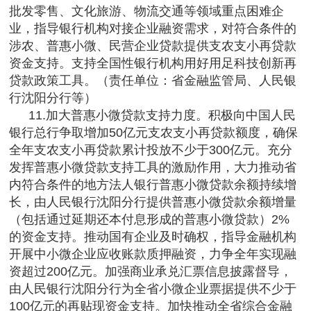
批发零售、文化旅游、物流交通等领域重点困难企
业，指导银行机构对接企业融资需求，对符合条件的
涉农、普惠小微、民营企业贷款提供支农支小再贷款
资金支持。支持全国性银行机构用好用足科技创新再
贷款政策工具。（责任单位：省金融监管局、人民银
行沈阳分行等）
11.加大普惠小微贷款支持力度。积极向中国人民
银行总行争取增加50亿元支农支小再贷款额度，确保
全年支农支小再贷款累计投放不少于300亿元。充分
发挥普惠小微贷款支持工具的激励作用，大力推动省
内符合条件的地方法人银行普惠小微贷款余额持续增
长，由人民银行沈阳分行提供普惠小微贷款余额增量
（包括通过延期还本付息形成的普惠小微贷款）2%
的资金支持。推动国有企业及时确权，指导金融机构
开展中小微企业应收账款质押融资，力争全年实现融
资超过200亿元。加强商业承兑汇票信息披露督导，
由人民银行沈阳分行为全省小微企业票据提供不少于
100亿元的再贴现资金支持。加快推动全省综合金融