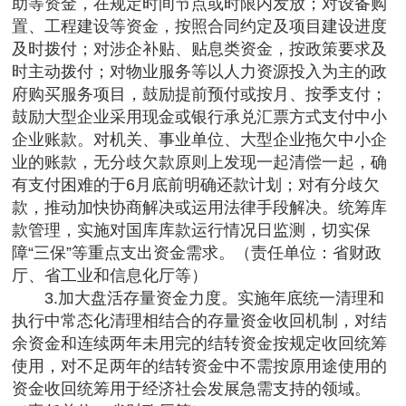
助等资金，在规定时间节点或时限内发放；对设备购
置、工程建设等资金，按照合同约定及项目建设进度
及时拨付；对涉企补贴、贴息类资金，按政策要求及
时主动拨付；对物业服务等以人力资源投入为主的政
府购买服务项目，鼓励提前预付或按月、按季支付；
鼓励大型企业采用现金或银行承兑汇票方式支付中小
企业账款。对机关、事业单位、大型企业拖欠中小企
业的账款，无分歧欠款原则上发现一起清偿一起，确
有支付困难的于6月底前明确还款计划；对有分歧欠
款，推动加快协商解决或运用法律手段解决。统筹库
款管理，实施对国库库款运行情况日监测，切实保
障“三保”等重点支出资金需求。（责任单位：省财政
厅、省工业和信息化厅等）
3.加大盘活存量资金力度。实施年底统一清理和
执行中常态化清理相结合的存量资金收回机制，对结
余资金和连续两年未用完的结转资金按规定收回统筹
使用，对不足两年的结转资金中不需按原用途使用的
资金收回统筹用于经济社会发展急需支持的领域。