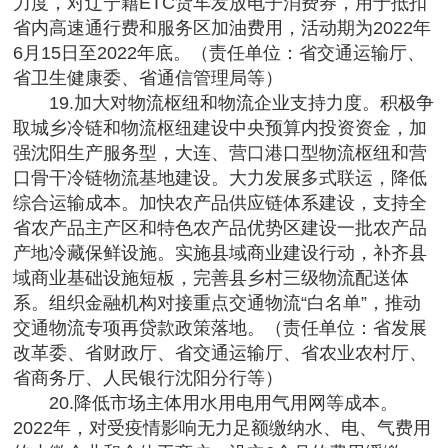
力度，对辽宁籍ETC货车发放电子消费券，用于抵扣
省内高速通行费和服务区加油费用，活动期为2022年
6月15日至2022年底。（责任单位：省交通运输厅、
省卫生健康委、省通信管理局等）
19.加大对物流枢纽和物流企业支持力度。积极争
取城乡冷链和物流枢纽建设中央预算内投资资金，加
强沈阳生产服务型，大连、营口港口型物流枢纽和营
口骨干冷链物流基地建设。大力发展多式联运，降低
综合运输成本。加快农产品供应链体系建设，支持全
省农产品主产区和特色农产品优势区建设一批农产品
产地冷藏保鲜设施。实施县域商业建设行动，补齐县
域商业基础设施短板，完善县乡村三级物流配送体
系。组织金融机构对接重点交通物流“白名单”，推动
交通物流专项再贷款政策落地。（责任单位：省发展
改革委、省财政厅、省交通运输厅、省农业农村厅、
省商务厅、人民银行沈阳分行等）
20.降低市场主体用水用电用气用网等成本。
2022年，对受疫情影响无力足额缴纳水、电、气费用