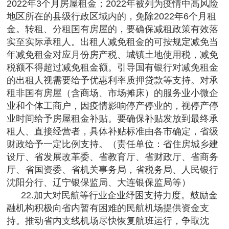
2022年3个月房屋租金；2022年被列为疫情中高风险
地区所在的县级行政区域内的，免除2022年6个月租
金。转租、分租国有房屋的，要确保减租政策有效落
实至实际承租人。出租人减免租金的可按规定减免当
年减免租金对应月份房产税、城镇土地使用税，减免
税额不得超过减免租金额。引导国有银行对减免租金
的出租人视需要给予优惠利率质押贷款等支持。对承
租非国有房屋（含商场、市场摊床）的服务业小微企
业和个体工商户，因疫情影响停产停业的，视停产停
业时间给予房屋租金补贴。要确保补贴发放到最终承
租人、直接经营者，具体补贴标准由各市确定，省级
财政给予一定比例支持。（责任单位：省住房城乡建
设厅、省发展改革委、省教育厅、省财政厅、省商务
厅、省国资委、省机关事务局，省税务局、人民银行
沈阳分行、辽宁银保监局、大连银保监局等）
22.加大对民航等行业企业纾困支持力度。鼓励金
融机构积极向省内暂有困难的民航机场提供资金支
持。推动省内支线机场尽快恢复航班运行，争取沈