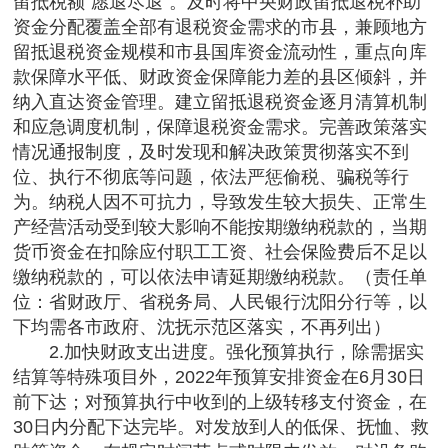
留抵税额“愿退尽退”。及时将中央财政留抵退税补助
资金分配覆盖全部有退税资金需求的市县，兼顾地方
留抵退税资金规模和市县国库资金流动性，重点向库
款保障水平低、财政资金保障能力差的县区倾斜，并
纳入直达资金管理。建立留抵退税资金逐月清算机制
和应急调度机制，保障退税资金需求。完善政策落实
情况通报制度，及时发现和解决政策贯彻落实不到
位、执行不彻底等问题，依法严惩偷税、骗税等行
为。纳税人因不可抗力，导致发生较大损失、正常生
产经营活动受到较大影响不能按期缴纳税款的，当期
货币资金在扣除应付职工工资、社会保险费后不足以
缴纳税款的，可以依法申请延期缴纳税款。（责任单
位：省财政厅、省税务局、人民银行沈阳分行等，以
下均需各市政府、沈抚示范区落实，不再列出）
2.加快财政支出进度。强化预算执行，除需据实
结算等特殊项目外，2022年预算安排资金在6月30日
前下达；对预算执行中收到的上级转移支付资金，在
30日内分配下达完毕。对发放到人的低保、抚恤、救