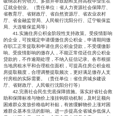
吸纳农村劳动力。多措并举鼓励和支持高校毕业生在
辽就业创业。（责任单位：省人力资源社会保障厅、
省教育厅、省财政厅、省自然资源厅、省农业农村
厅、省金融监管局、人民银行沈阳分行、辽宁银保监
局、大连银保监局等）
41.实施住房公积金阶段性支持政策。受疫情影响
的企业，可按规定申请缓缴住房公积金，申请期间缴
存职工正常提取和申请住房公积金贷款，不受缓缴影
响。受疫情影响的缴存人，不能正常偿还住房公积金
贷款的，不作逾期处理，不纳入征信记录。各市根据
当地房租水平和合理租住面积，可提高住房公积金租
房提取额度，合理调整提取频次，更好满足缴存人支
付房租的实际需要。（责任单位：省住房城乡建设
厅、省财政厅、人民银行沈阳分行等）
42.完善社会民生兜底保障措施。落实好省社会救
助和保障标准与物价上涨挂钩联动机制，及时足额向
困难群众发放价格临时补贴，有效缓解物价上涨对困
难群众基本生活的影响。进一步提高全省城乡低保人