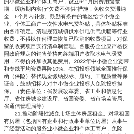
的小微企业和个体工商户，设立6个月的费用缓缴
期，缓缴期内实行“欠费不停供”措施，免收欠费滞纳
金，6个月内补缴。鼓励有条件的地区给予小微企
业、个体工商户一次性水电气费补贴，具体补贴标准
由各市确定。清理规范城镇供水供电供气供暖等行业
收费，不得以任何理由恢复已取消的收费项目，对保
留的收费项目实行清单制管理。各服务企业应严格按
照政府规定的销售价格向终端用户收取水电气暖费
用，不得价外加收其他费用。2022年中小微企业宽带
和专线平均资费再降10%。在招投标领域全面推行保
函（保险）替代现金缴纳投标、履约、工程质量等保
证金，鼓励招标人对中小微企业投标人免除投标担
保。（责任单位：省发展改革委、省工业和信息化
厅、省住房城乡建设厅、省国资委、省市场监管局、
省通信管理局等）
21.推动阶段性减免市场主体房屋租金。对承租国
有房屋（包括国有企业和行政事业单位房屋）从事生
产经营活动的服务业小微企业和个体工商户，免除