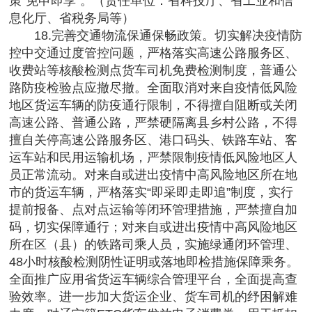
策“免申即享”。（责任单位：省科技厅、省工业和信
息化厅、省税务局等）
18.完善交通物流保通保畅政策。切实解决疫情防
控中交通过度管控问题，严格落实高速公路服务区、
收费站等核酸检测点货车司机免费检测制度，普通公
路防疫检验点应撤尽撤。全面取消对来自疫情低风险
地区货运车辆的防疫通行限制，不得擅自阻断或关闭
高速公路、普通公路，严禁硬隔离县乡村公路，不得
擅自关停高速公路服务区、港口码头、铁路车站、客
运车站和民用运输机场，严禁限制疫情低风险地区人
员正常流动。对来自或进出疫情中高风险地区所在地
市的货运车辆，严格落实“即采即走即追”制度，实行
提前报备、点对点运输等闭环管理措施，严禁擅自加
码，切实保障通行；对来自或进出疫情中高风险地区
所在区（县）的铁路司乘人员，实施绿通闭环管理、
48小时核酸检测阴性证明或落地即检措施保障乘务。
全面推广应用省货运车辆综合管理平台，全面提高查
验效率。进一步加大货运企业、货车司机的纾困解难