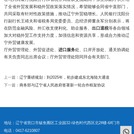
了全省外贸发展和稳外贸政策落实情况，希望能够会同省中直部门，
共同采取有针对性政策措施，推动辽宁外贸稳增长。人民银行沈阳分
行副行长王靖夫和省税务局党委委员、总经济师董永军分别表示，将
在防范金融风险、外汇收支便利化、助企服务、
出口退税
等各自领域
加大对稳外贸工作支持力度，加强信息和资源共享，形成合力推动辽
宁外贸健康发展。
厅外贸管理处、外贸促进处、
进口服务
处、口岸开放处、通关协调处
有关负责同志出席会议；厅外贸管理处陪同拜会有关部门。
上一篇：
辽宁重磅规划：到2025年，初步建成东北海陆大通道
下一篇：
商务部与辽宁省人民政府签署新一轮合作框架协议
地址：辽宁省营口市鲅鱼圈区工业园32-绿色时代西区北2#楼-6#门市
电话：0417-6210807