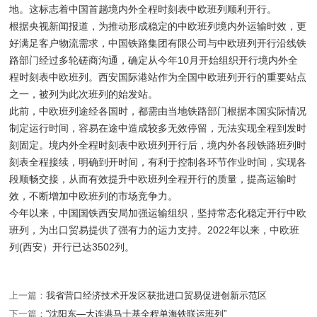
地。这标志着中国首趟境内外全程时刻表中欧班列顺利开行。
根据央视新闻报道，为推动形成稳定的中欧班列境内外运输时效，更
好满足客户物流需求，中国铁路集团有限公司与中欧班列开行沿线铁
路部门经过多轮磋商沟通，确定从今年10月开始组织开行境内外全
程时刻表中欧班列。西安国际港站作为全国中欧班列开行的重要站点
之一，被列为此次班列的始发站。
此前，中欧班列途经各国时，都需由当地铁路部门根据本国实际情况
制定运行时间，容易在途中造成较多无效停留，无法实现全程到发时
刻固定。境内外全程时刻表中欧班列开行后，境内外各段铁路班列时
刻表全程接续，明确到开时间，有利于控制各环节作业时间，实现各
段顺畅交接，从而有效提升中欧班列全程开行的质量，提高运输时
效，不断增加中欧班列的市场竞争力。
今年以来，中国国铁西安局加强运输组织，坚持常态化稳定开行中欧
班列，为出口贸易提供了强有力的运力支持。2022年以来，中欧班
列(西安）开行已达3502列。
上一篇：
我省营口经济技术开发区获批进口贸易促进创新示范区
下一篇：
“沈阳东—大连港马士基全程单海铁联运班列”