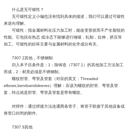
什么是无可锻性？
无可锻性定义小编也没有找到具体的描述，我们可以通过可锻性
来逆向理解。
可锻性：指金属材料在压力加工时，能改变形状而不产生裂纹的
性能。它包括在热态 或冷态下能够进行锤锻，轧制，拉伸，挤压等
加工。可锻性的好坏主要与金属材料的化学成分有关。
7307.2其他，不锈钢制
归入本子目条件是：1：除铸造（7307.1）的其他加工方法加工
而成，2：材质必须是不锈钢制。
螺纹肘管、弯管及管套（对应的英文：Threaded
elbows,bendsandsleeves）理解：应该为螺纹的肘管、弯管及管
套，特点就是肘管、弯管及管套是带有螺纹。
对焊件：通过焊接方法连通两条管子、将管子联接于其他设备或
将管口封闭的附件。
7307.9其他