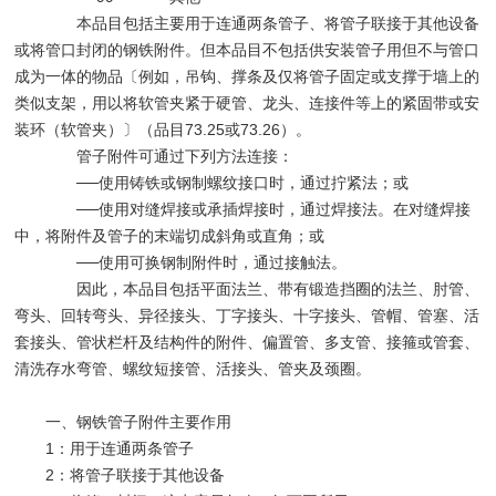
本品目包括主要用于连通两条管子、将管子联接于其他设备
或将管口封闭的钢铁附件。但本品目不包括供安装管子用但不与管口
成为一体的物品〔例如，吊钩、撑条及仅将管子固定或支撑于墙上的
类似支架，用以将软管夹紧于硬管、龙头、连接件等上的紧固带或安
装环（软管夹）〕（品目73.25或73.26）。
管子附件可通过下列方法连接：
──使用铸铁或钢制螺纹接口时，通过拧紧法；或
──使用对缝焊接或承插焊接时，通过焊接法。在对缝焊接
中，将附件及管子的末端切成斜角或直角；或
──使用可换钢制附件时，通过接触法。
因此，本品目包括平面法兰、带有锻造挡圈的法兰、肘管、
弯头、回转弯头、异径接头、丁字接头、十字接头、管帽、管塞、活
套接头、管状栏杆及结构件的附件、偏置管、多支管、接箍或管套、
清洗存水弯管、螺纹短接管、活接头、管夹及颈圈。
一、钢铁管子附件主要作用
1：用于连通两条管子
2：将管子联接于其他设备