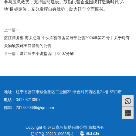
参与应急救灾，支持国防建设。鼓励民营企业围绕打造新时代“六
地”目标定位，充分发挥自身优势，助力辽宁全面振兴。
上一篇：
湛江商务部 海关总署 中央军委装备发展部公告2024年第21号丨关于对有
关物项实施出口管制的公告
下一篇：
湛江归类小讲堂|品目73.07分解
地址：辽宁省营口市鲅鱼圈区工业园32-绿色时代西区北2#楼-6#门市
电话：0417-6210807
邮箱：2317320386@qq.com
Copyright © 营口骞玮贸易有限公司 版权所有
辽ICP备2021010963号-1
Design