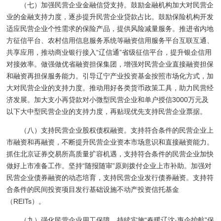
（七）加强民营企业金融信贷支持。鼓励金融机构加大对民营企
业的金融支持力度，逐步提升民营企业贷款占比。鼓励保险机构开发
适应民营企业个性需求的保险产品，提供风险减量服务。推进省内地
方征信平台、农村信用信息服务系统等融资信用服务平台互联互通、
共享应用，推动商业银行接入“辽信通”省级征信平台，提升银企信用
对接效率。做强做优省融资担保集团，增强对民营企业直接融资担保
和融资再担保服务能力。引导辽宁产业投资基金按照市场化方式，加
大对民营企业的支持力度。推动用好各类货币政策工具，助力民营经
济发展。加大支小再贷款对小微型民营企业和单户授信3000万元及
以下大中型民营企业的支持力度，再贴现优先支持民营企业票据。
（八）支持民营企业股权债权融资。支持符合条件的民营企业上
市融资和再融资，不断提升民营企业资本市场意识和直接融资能力。
抓住北京证券交易所高质量扩容机遇，支持符合条件的民营企业加快
做好上市准备工作。坚持“随报随审”原则拨付企业上市补助。加强对
民营企业债券融资的动态培育，支持民营企业发行债券融资。支持符
合条件的民间投资项目发行基础设施不动产投资信托基金
（REITs）。
（九）强化民营企业用工保障。持续实施“春暖辽沈·惠企护航”保