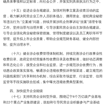
确具体事项和认定标准，向社会公开，并落实到具体执法行为之中。
（十五）促进企业合规建设。加强对刑事立案及侦查活动的监
督，着力解决民营企业工作人员职务侵占、挪用资金、侵犯商业秘密
等违法行为 “立案难”问题，持续开展涉民企刑事诉讼“挂案”清理专项
工作。坚持治罪与治理并重，引导涉案民营企业自主加强合规建设。
引导企业强化商业秘密保密措施、管理制度建设以及员工离职等环节
管理。提升拟上市企业质量，帮助企业规范财务基础、健全内部控
制、提升治理水平。
（十六）健全涉企收费管理体制机制。持续完善涉企行政事业性
收费目录、政府定价经营服务性收费目录及收费标准，做好动态调整
和常态化公示，接受企业和社会监督。进一步规范涉企收费行为，推
动惠企政策落实落地。畅通涉企违规收费投诉举报渠道，建立规范的
问题线索部门共享和转办机制，综合采取市场监管、行业监管、信用
监管等手段实施联合惩戒，集中曝光违规收费典型案例。
四、加快提升企业能级
（十七）支持民营企业转型升级。围绕辽宁4个万亿级产业基地
和22个重点产业集群建设，鼓励和引导民营企业积极参与产业基础