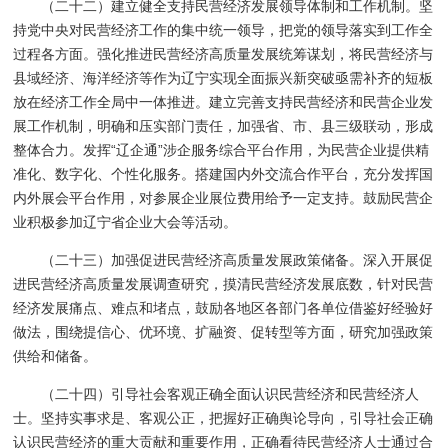
（二十二）建立健全支持民营经济发展领导体制和工作机制。坚
持党中央对民营经济工作的集中统一领导，把党的领导落实到工作全
过程各方面。强化推进民营经济高质量发展统筹谋划，将民营经济与
县域经济、海洋经济等作为辽宁实现全面振兴新突破亟需补齐的短板
放在经济工作全局中一体推进。建立完善支持民营经济和民营企业发
展工作机制，明确和压实部门责任，加强省、市、县三级联动，形成
整体合力。发挥“辽企通”涉企服务综合平台作用，为民营企业提供精
准化、数字化、个性化服务。搭建国内外交流合作平台，充分发挥国
内外展会平台作用，对参展企业展位费用给予一定支持。鼓励民营企
业积极参加辽宁省企业大会等活动。
（二十三）加强促进民营经济高质量发展政策储备。深入开展促
进民营经济高质量发展调查研究，摸清民营经济发展底数，针对民营
经济发展痛点、难点和堵点，鼓励各地区各部门各单位借鉴好经验好
做法，围绕提信心、优环境、扩融资、促转型等方面，研究加强政策
供给和储备。
（二十四）引导社会客观正确全面认识民营经济和民营经济人
士。坚持实事求是、客观公正，把握好正确舆论导向，引导社会正确
认识民营经济的重大贡献和重要作用，正确看待民营经济人士通过合