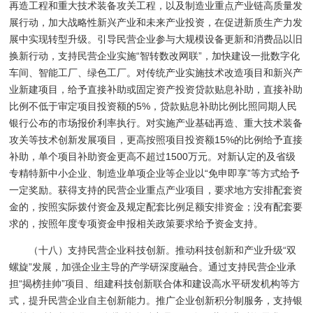
再造工程和重大技术装备攻关工程，以及制造业重点产业链高质量发
展行动，加大战略性新兴产业和未来产业投资，在促进新质生产力发
展中实现转型升级。引导民营企业参与大规模设备更新和消费品以旧
换新行动，支持民营企业实施“智转数改网联”，加快建设一批数字化
车间、智能工厂、绿色工厂。对传统产业实施技术改造项目和新兴产
业新建项目，给予直接补助或固定资产投资贷款贴息补助，直接补助
比例不低于审定项目投资额的5%，贷款贴息补助比例比照同期人民
银行公布的市场报价利率执行。对实施产业基础再造、重大技术装备
攻关等技术创新发展项目，更高按照项目投资额15%的比例给予直接
补助，单个项目补助资金更高不超过1500万元。对新认定的及省级
专精特新中小企业、制造业单项企业等企业以“免申即享”等方式给予
一定奖励。获得支持的民营企业重点产业项目，要求地方安排配套资
金的，按照实际拨付资金及规定配套比例足额安排资金；没有配套要
求的，按照年度专项资金申报相关政策要求给予资金支持。
（十八）支持民营企业科技创新。推动科技创新和产业升级“双
螺旋”发展，加强企业主导的产学研深度融合。通过支持民营企业承
担“揭榜挂帅”项目、组建科技创新联合体和建设高水平研发机构等方
式，提升民营企业自主创新能力。推广企业创新积分制服务，支持银