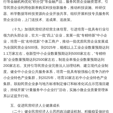
行等金融机构优化“积分贷”等金融产品，服务民营企业融资需求。引
导民营企业利用创新券购买科技创新服务，推动科技设施、科研仪
器、科学数据等科技资源向企业开放共享。组织开展科技专员服务民
营企业活动，上门送技术、送成果、送政策。
（十九）加强民营经济经营主体培育。引进培育一批具有行业引
领力的头部企业，壮大一批“四上”企业，发展一批“专精特新”中小企
业，培育一批“名特优新”个体工商户，推动一批优质民营企业发展成
为全国民营企业500强。到2025年，规模以上工业企业数量预期达到
1.1万家左右，创新型中小企业数量预期达到5000家左右，“专精特
新”企业数量预期达到2500家左右，制造业单项企业数量预期达到
200家左右。支持引导民营企业完善法人治理结构、建立现代企业制
度。健全中小企业公共服务体系，培育一批具有较强核心竞争力的中
小企业特色产业集群，到2025年，培育10家左右中小企业特色产业
集群。鼓励民营企业参与地方标准制定修订和标准化试点示范项目建
设，持续开展“计量服务中小企业行”活动，实施小微企业质量管理体
系认证提升行动。
五、促进民营经济人士健康成长
（二十）健全民营经济人士思想政治建设机制。积极稳妥做好在