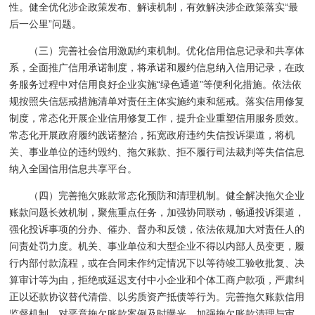
性。健全优化涉企政策发布、解读机制，有效解决涉企政策落实“最
后一公里”问题。
（三）完善社会信用激励约束机制。优化信用信息记录和共享体
系，全面推广信用承诺制度，将承诺和履约信息纳入信用记录，在政
务服务过程中对信用良好企业实施“绿色通道”等便利化措施。依法依
规按照失信惩戒措施清单对责任主体实施约束和惩戒。落实信用修复
制度，常态化开展企业信用修复工作，提升企业重塑信用服务质效。
常态化开展政府履约践诺整治，拓宽政府违约失信投诉渠道，将机
关、事业单位的违约毁约、拖欠账款、拒不履行司法裁判等失信信息
纳入全国信用信息共享平台。
（四）完善拖欠账款常态化预防和清理机制。健全解决拖欠企业
账款问题长效机制，聚焦重点任务，加强协同联动，畅通投诉渠道，
强化投诉事项的分办、催办、督办和反馈，依法依规加大对责任人的
问责处罚力度。机关、事业单位和大型企业不得以内部人员变更，履
行内部付款流程，或在合同未作约定情况下以等待竣工验收批复、决
算审计等为由，拒绝或延迟支付中小企业和个体工商户款项，严肃纠
正以还款协议替代清偿、以劣质资产抵债等行为。完善拖欠账款信用
监督机制，对恶意拖欠账款案例及时曝光。加强拖欠账款清理与审