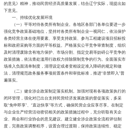
的意见》精神，推动民营经济高质量发展，结合辽宁实际，现提出如
下意见。
一、持续优化发展环境
（一）平等对待各类所有制企业。各地区各部门各单位要进一步
强化竞争政策基础地位，坚持对各类所有制企业一视同仁，依法保护
各类经营主体在使用要素、享受支持政策、参与工程建设项目招标投
标和政府采购等方面的平等权益。严格落实公平竞争审查制度，组织
及时清理废除含有地方保护、市场分割、指定交易等妨碍公平竞争的
政策措施，依法查处滥用行政权力排除限制竞争的行为。全面落实市
场准入负面清单制度，清理设定或者变相设定准入障碍的规定和做
法，清理规范政务服务事项前置条件和审批标准，推进“非禁即入”普
遍落实。
（二）健全涉企政策制定落实机制。加强对现有各项政策执行的
闭环管理，强化对已出台支持民营经济发展政策的督促落实，多采
取“免申即享”、“直达快享”等方式，确保民营企业应享尽享。在制定
与企业生产经营活动密切相关的政策措施过程中，充分听取有关企
业、商会和行业协会的意见建议。建立健全涉企政策全流程评估制
度，完善政策调整程序，设置合理过渡期，保持政策连续性、稳定