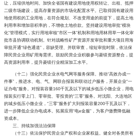
让，压缩供地时间。加快全省国有建设用地使用权转让、出租、抵押
二级市场建设，提高存量资源的市场化配置水平。已取得国有建设用
地使用权的工业用地，在符合规划、不改变用途的前提下，提高土地
利用率和增加容积率的，不增收土地价款。坚持建设用地审批“模块
化”管理模式，实行用地审核“市区一体”机制和用地用林用草一体化审
批市县协调联动机制。针对战略性矿产资源开发审批和重大项目用海
审批开通“绿色通道”，容缺受理、并联审查，缩短审批时限，依法保
障民营企业用矿用海需求。鼓励民营企业积极参与菱镁资源整合，提
高资源利用率，提升菱镁行业精深加工水平。
（十二）强化民营企业水电气网等服务保障。推动“高效办成一
件事”，推进水、电、气、网联合报装和联动过户服务，开展企业“一
证办电”服务。对报装容量160千瓦及以下的城乡低压小微企业，用电
报装实行零上门、零审批、零投资的“三零”服务。对沈阳、大连地区
的城乡低压小微企业，“三零”服务扩大到报装容量200千瓦及以下，
进一步降低企业办电成本。拓展应用“电e金服”，为客户缴费降低融
资成本。
三、持续加强法治保障
（十三）依法保护民营企业产权和企业家权益。健全对各类所有