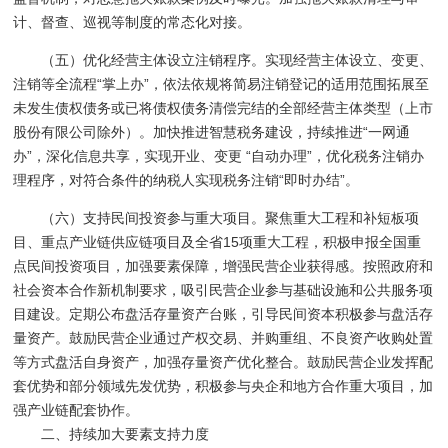
计、督查、巡视等制度的常态化对接。
（五）优化经营主体设立注销程序。实现经营主体设立、变更、
注销等全流程“掌上办”，依法依规将简易注销登记的适用范围拓展至
未发生债权债务或已将债权债务清偿完结的全部经营主体类型（上市
股份有限公司除外）。加快推进智慧税务建设，持续推进“一网通
办”，深化信息共享，实现开业、变更 “自动办理”，优化税务注销办
理程序，对符合条件的纳税人实现税务注销“即时办结”。
（六）支持民间投资参与重大项目。聚焦重大工程和补短板项
目、重点产业链供应链项目及全省15项重大工程，积极申报全国重
点民间投资项目，加强要素保障，增强民营企业获得感。按照政府和
社会资本合作新机制要求，吸引民营企业参与基础设施和公共服务项
目建设。定期公布盘活存量资产台账，引导民间资本积极参与盘活存
量资产。鼓励民营企业通过产权交易、并购重组、不良资产收购处置
等方式盘活自身资产，加强存量资产优化整合。鼓励民营企业发挥配
套优势和部分领域先发优势，积极参与央企和地方合作重大项目，加
强产业链配套协作。
二、持续加大要素支持力度