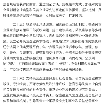
法合规经营获得的财富。通过侧记访谈、短视频等方式，加强对民营
企业创新创业典型和民营企业家先进事迹的宣传报道。坚决抵制、及
时批驳澄清错误言论与做法，及时回应关切、打消顾虑。
（二十五）畅通涉企沟通渠道。完善政企面对面制度，畅通民营
企业家直接向领导干部反映问题、提出建议渠道，采取座谈会等多种
形式听取民营企业意见和诉求，面向民营企业和民营企业家解读政
策。设立公开民营企业诉求热线，依托省12345政务服务便民热线和
辽宁省网上信访受理平台，集中办理民营企业诉求收集、整理、移
交、督办、反馈事项。规范政商交往行为，全省各级领导干部要坦荡
真诚同民营企业家接触交往，做到亲而有度、清而有为。坚决纠
治“四风”，打通影响亲清政商关系的 “中梗阻”，充分利用各类媒体平
台，广泛宣传构建亲清政商关系工作中的好做法好经验。
（二十六）支持民营企业更好履行社会责任。引导民营企业讲求
诚信、守法经营，严守政策红线和法律底线。教育引导民营企业自觉
担负促进共同富裕的社会责任。推动企业积极构建和谐劳动关系，让
企业发展成果更公平惠及全体员工。探索建立民营企业社会责任评价
体系和激励机制，引导民营企业踊跃投身光彩事业和公益慈善事业，