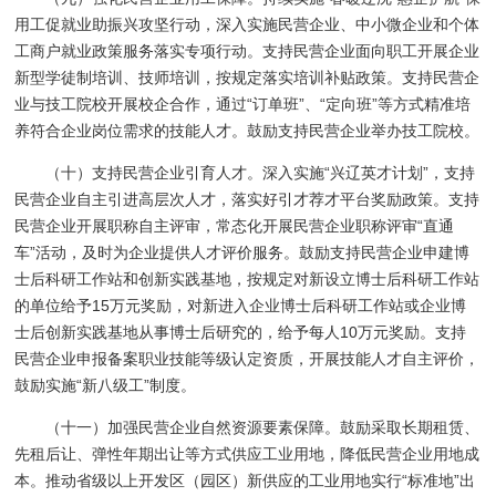
用工促就业助振兴攻坚行动，深入实施民营企业、中小微企业和个体
工商户就业政策服务落实专项行动。支持民营企业面向职工开展企业
新型学徒制培训、技师培训，按规定落实培训补贴政策。支持民营企
业与技工院校开展校企合作，通过“订单班”、“定向班”等方式精准培
养符合企业岗位需求的技能人才。鼓励支持民营企业举办技工院校。
（十）支持民营企业引育人才。深入实施“兴辽英才计划”，支持
民营企业自主引进高层次人才，落实好引才荐才平台奖励政策。支持
民营企业开展职称自主评审，常态化开展民营企业职称评审“直通
车”活动，及时为企业提供人才评价服务。鼓励支持民营企业申建博
士后科研工作站和创新实践基地，按规定对新设立博士后科研工作站
的单位给予15万元奖励，对新进入企业博士后科研工作站或企业博
士后创新实践基地从事博士后研究的，给予每人10万元奖励。支持
民营企业申报备案职业技能等级认定资质，开展技能人才自主评价，
鼓励实施“新八级工”制度。
（十一）加强民营企业自然资源要素保障。鼓励采取长期租赁、
先租后让、弹性年期出让等方式供应工业用地，降低民营企业用地成
本。推动省级以上开发区（园区）新供应的工业用地实行“标准地”出