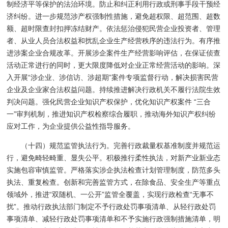
制经济平等保护的法治环境。防止和纠正利用行政或刑事手段干预经
济纠纷。进一步规范涉产权强制性措施，避免超权限、超范围、超数
额、超时限查封扣押冻结财产。依法惩治侵犯民营企业投资者、管理
者、从业人员合法权益和扰乱企业生产经营秩序的违法行为。有序推
进涉案企业合规改革。开展涉企案件生产经营影响评估，在保证侦查
活动正常进行的同时，更大限度降低对企业正常经营活动的影响。深
入开展“涉企业、涉信访、涉超期”案件专项监督行动，解决损害民营
企业及企业家合法权益问题。持续推进解决行政机关不履行法院生效
判决问题。强化民营企业知识产权保护，优化知识产权案件 “三合
一”审判机制，推进知识产权检察综合履职，推动海外知识产权纠纷
应对工作，为企业提供公益性指导服务。
（十四）规范监管执法行为。完善行政裁量权基准制度并规范运
行，避免畸轻畸重、显失公平。积极推行柔性执法，对新产业新业态
实施包容审慎监管。严格落实涉企执法检查计划管理制度，防范多头
执法、重复检查。创新和完善监管方式，在除食品、安全生产等重点
领域外，推进“双随机、一公开”监管全覆盖，实现行政检查“无事不
扰”。推动行政执法部门制定不予行政处罚事项清单、从轻行政处罚
事项清单、减轻行政处罚事项清单和不予实施行政强制措施清单，明