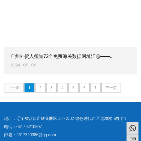
广州外贸人须知72个免费海关数据网址汇总——...
2024-05-06
上一页
1
2
3
4
5
6
7
下一页
地址：辽宁省营口市鲅鱼圈区工业园32-绿色时代西区北2#楼-6#门市
电话：0417-6210807
邮箱：2317320386@qq.com